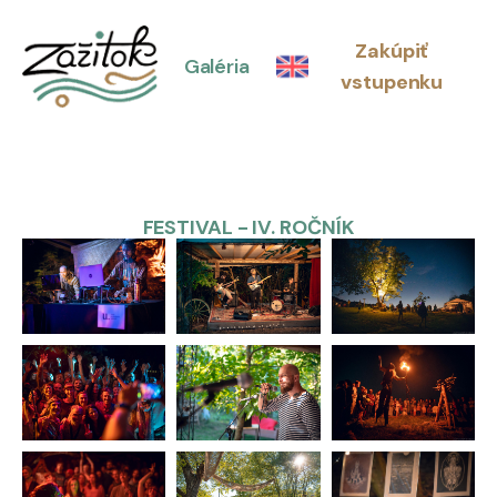
Zakúpiť
Galéria
vstupenku
FESTIVAL - IV. ROČNÍK